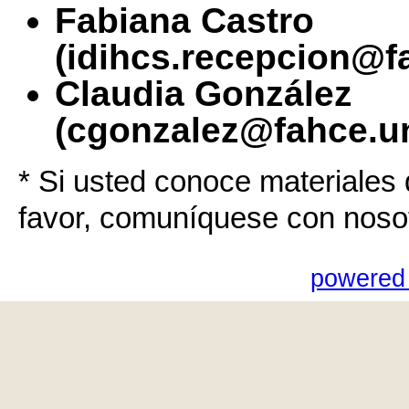
Fabiana Castro
(idihcs.recepcion@f
Claudia González
(cgonzalez@fahce.un
* Si usted conoce materiales 
favor, comuníquese con noso
powered