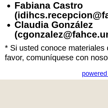
Fabiana Castro
(idihcs.recepcion@f
Claudia González
(cgonzalez@fahce.un
* Si usted conoce materiales 
favor, comuníquese con noso
powered