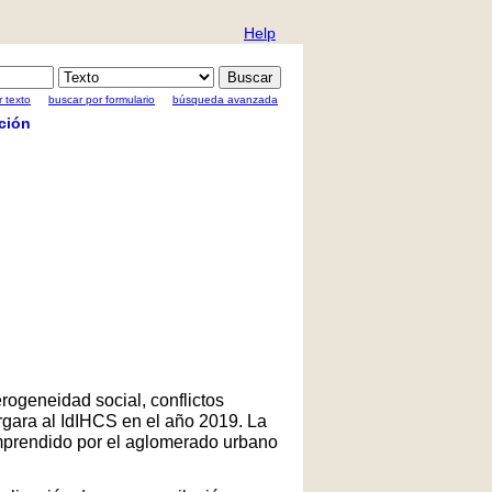
Help
 texto
buscar por formulario
búsqueda avanzada
ción
rogeneidad social, conflictos
rgara al IdIHCS en el año 2019. La
comprendido por el aglomerado urbano