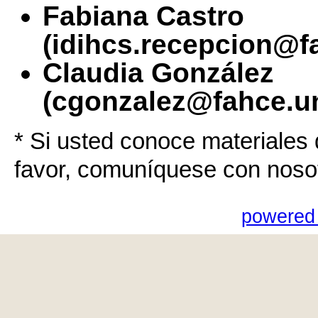
Fabiana Castro
(idihcs.recepcion@f
Claudia González
(cgonzalez@fahce.un
* Si usted conoce materiales 
favor, comuníquese con noso
powered