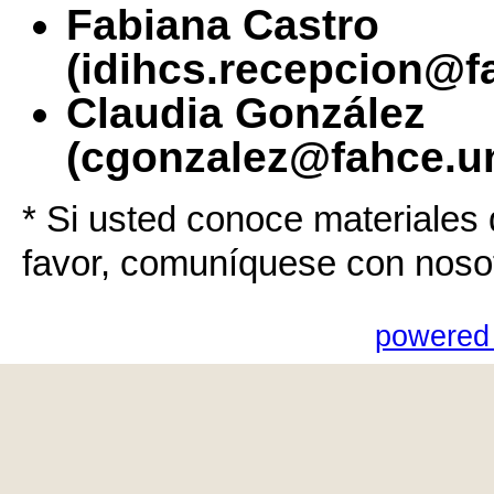
Fabiana Castro
(idihcs.recepcion@f
Claudia González
(cgonzalez@fahce.un
* Si usted conoce materiales 
favor, comuníquese con noso
powered