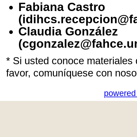
Fabiana Castro
(idihcs.recepcion@f
Claudia González
(cgonzalez@fahce.un
* Si usted conoce materiales 
favor, comuníquese con noso
powered