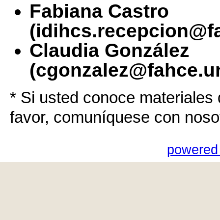
Fabiana Castro
(idihcs.recepcion@f
Claudia González
(cgonzalez@fahce.un
* Si usted conoce materiales 
favor, comuníquese con noso
powered