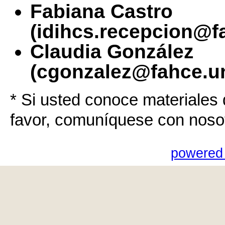
Fabiana Castro
(idihcs.recepcion@f
Claudia González
(cgonzalez@fahce.un
* Si usted conoce materiales 
favor, comuníquese con noso
powered