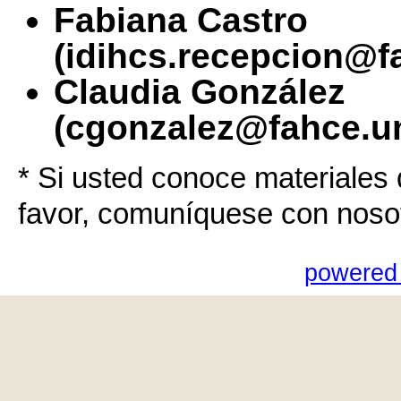
Fabiana Castro
(idihcs.recepcion@f
Claudia González
(cgonzalez@fahce.un
* Si usted conoce materiales 
favor, comuníquese con noso
powered