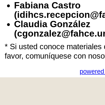
Fabiana Castro
(idihcs.recepcion@f
Claudia González
(cgonzalez@fahce.un
* Si usted conoce materiales 
favor, comuníquese con noso
powered