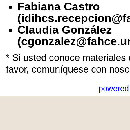
Fabiana Castro
(idihcs.recepcion@f
Claudia González
(cgonzalez@fahce.un
* Si usted conoce materiales 
favor, comuníquese con noso
powered