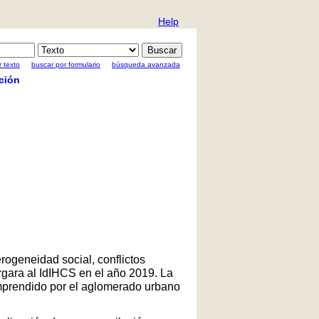
Help
 texto
buscar por formulario
búsqueda avanzada
ción
rogeneidad social, conflictos
rgara al IdIHCS en el año 2019. La
comprendido por el aglomerado urbano