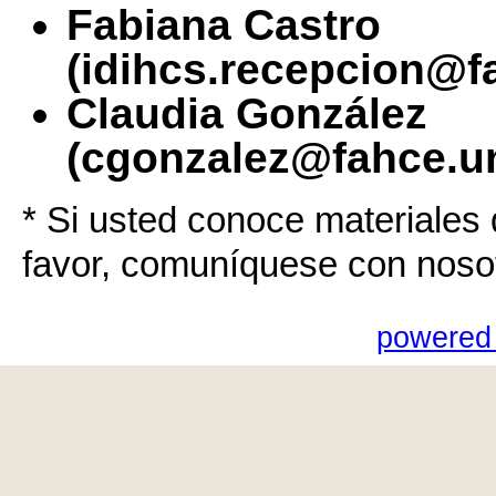
Fabiana Castro
(idihcs.recepcion@f
Claudia González
(cgonzalez@fahce.un
* Si usted conoce materiales 
favor, comuníquese con noso
powered