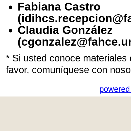
Fabiana Castro
(idihcs.recepcion@f
Claudia González
(cgonzalez@fahce.un
* Si usted conoce materiales 
favor, comuníquese con noso
powered