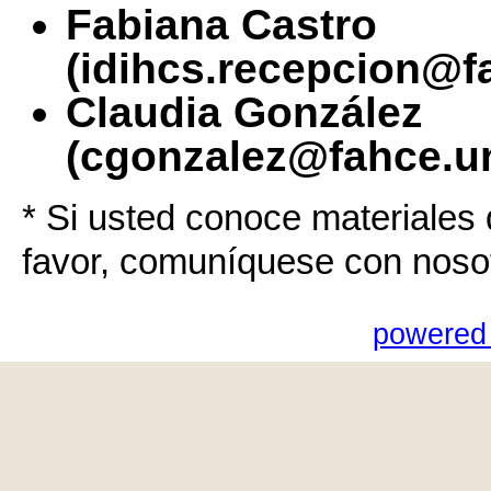
Fabiana Castro
(idihcs.recepcion@f
Claudia González
(cgonzalez@fahce.un
* Si usted conoce materiales 
favor, comuníquese con noso
powered