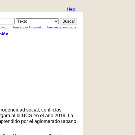
Help
 texto
buscar por formulario
búsqueda avanzada
ción
rogeneidad social, conflictos
rgara al IdIHCS en el año 2019. La
comprendido por el aglomerado urbano