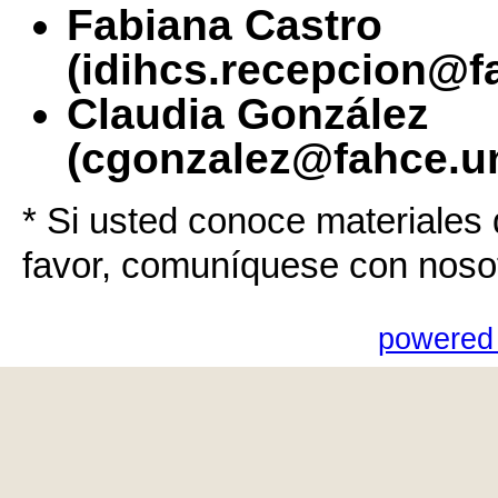
Fabiana Castro
(idihcs.recepcion@f
Claudia González
(cgonzalez@fahce.un
* Si usted conoce materiales 
favor, comuníquese con noso
powered