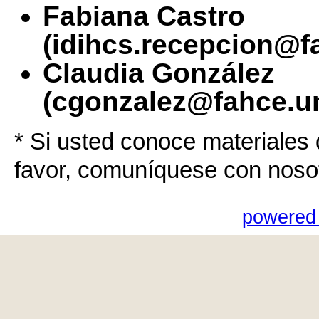
Fabiana Castro
(idihcs.recepcion@f
Claudia González
(cgonzalez@fahce.un
* Si usted conoce materiales 
favor, comuníquese con noso
powered