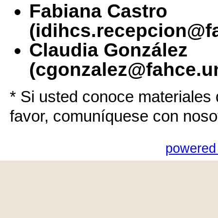
Fabiana Castro
(idihcs.recepcion@f
Claudia González
(cgonzalez@fahce.un
* Si usted conoce materiales 
favor, comuníquese con noso
powered