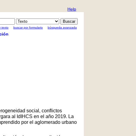
Help
 texto
buscar por formulario
búsqueda avanzada
ción
rogeneidad social, conflictos
rgara al IdIHCS en el año 2019. La
comprendido por el aglomerado urbano