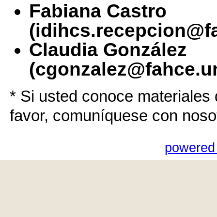
Fabiana Castro
(idihcs.recepcion@f
Claudia González
(cgonzalez@fahce.un
* Si usted conoce materiales 
favor, comuníquese con noso
powered