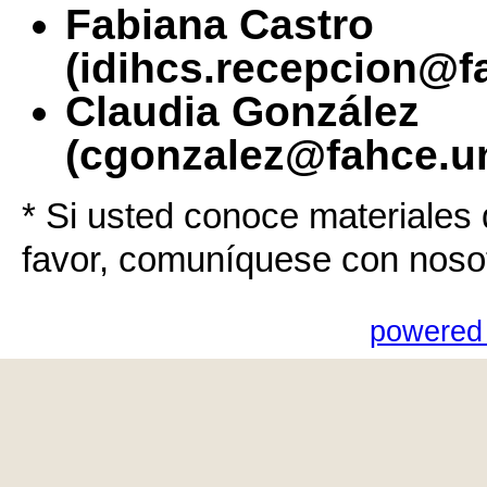
Fabiana Castro
(idihcs.recepcion@f
Claudia González
(cgonzalez@fahce.un
* Si usted conoce materiales 
favor, comuníquese con noso
powered