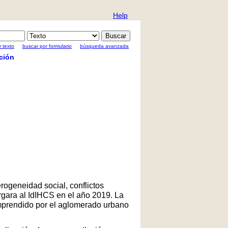
Help
 texto
buscar por formulario
búsqueda avanzada
ción
rogeneidad social, conflictos
rgara al IdIHCS en el año 2019. La
comprendido por el aglomerado urbano