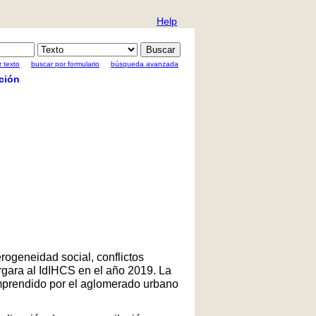
Help
 texto
buscar por formulario
búsqueda avanzada
ción
rogeneidad social, conflictos
rgara al IdIHCS en el año 2019. La
comprendido por el aglomerado urbano