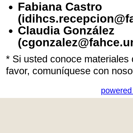
Fabiana Castro
(idihcs.recepcion@f
Claudia González
(cgonzalez@fahce.un
* Si usted conoce materiales 
favor, comuníquese con noso
powered