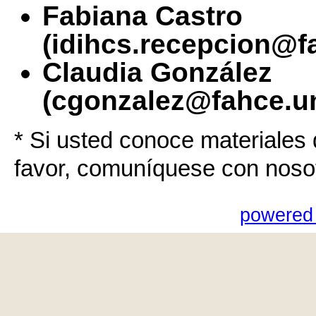
Fabiana Castro
(idihcs.recepcion@f
Claudia González
(cgonzalez@fahce.un
* Si usted conoce materiales 
favor, comuníquese con noso
powered