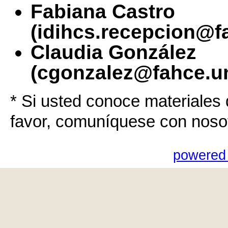
Fabiana Castro
(idihcs.recepcion@f
Claudia González
(cgonzalez@fahce.un
* Si usted conoce materiales 
favor, comuníquese con noso
powered