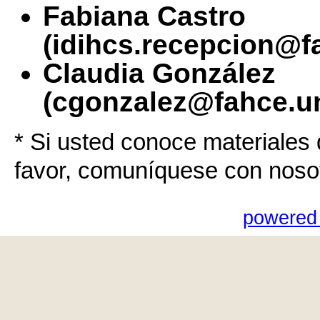
Fabiana Castro
(idihcs.recepcion@f
Claudia González
(cgonzalez@fahce.un
* Si usted conoce materiales 
favor, comuníquese con noso
powered