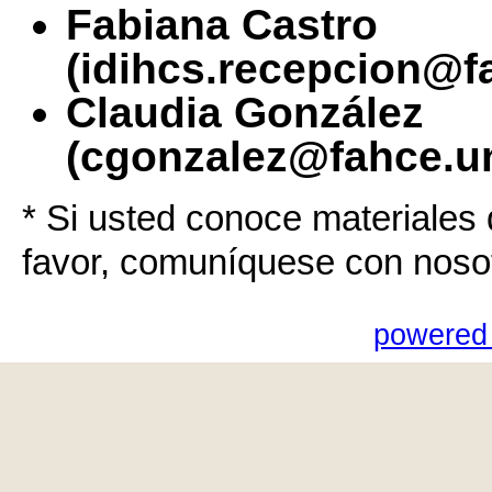
Fabiana Castro
(idihcs.recepcion@f
Claudia González
(cgonzalez@fahce.un
* Si usted conoce materiales 
favor, comuníquese con noso
powered