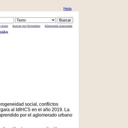
Help
 texto
buscar por formulario
búsqueda avanzada
ción
rogeneidad social, conflictos
rgara al IdIHCS en el año 2019. La
comprendido por el aglomerado urbano