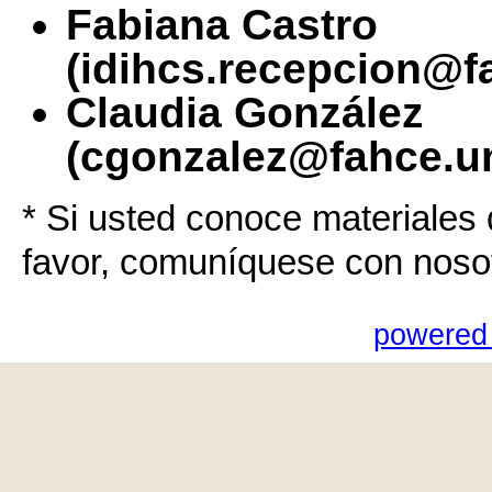
Fabiana Castro
(idihcs.recepcion@f
Claudia González
(cgonzalez@fahce.un
* Si usted conoce materiales 
favor, comuníquese con noso
powered