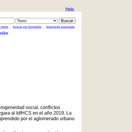
Help
 texto
buscar por formulario
búsqueda avanzada
ción
rogeneidad social, conflictos
rgara al IdIHCS en el año 2019. La
comprendido por el aglomerado urbano