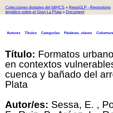
Colecciones digitales del IdIHCS
»
RepoGLP - Repositorio
temático sobre el Gran La Plata
»
Document
Autores
Títulos
Categorías
Palabras_claves
Cobertur
Título:
Formatos urbano-
en contextos vulnerables
cuenca y bañado del ar
Plata
Autor/es:
Sessa, E. , Po