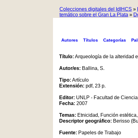
Colecciones digitales del IdIHCS
»
temático sobre el Gran La Plata
»
D
Autores
Títulos
Categorías
Pa
Título:
Arqueología de la alteridad
Autor/es:
Ballina, S.
Tipo:
Artículo
Extensión:
pdf, 23 p.
Editor:
UNLP - Facultad de Ciencia
Fecha:
2007
Temas:
Etnicidad, Función estética
Descriptor geográfico:
Berisso (Bu
Fuente:
Papeles de Trabajo