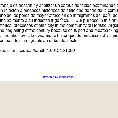
trabajo es describir y analizar un corpus de textos examinando 
n relación a procesos históricos de etnicidad dentro de la comu
o de los polos de mayor atracción de inmigrantes del país; deb
incipalmente a su industria frigorífica. --- Our purpose in this ar
storical processes of ethnicity in the community of Berisso, Arg
the beginning of the century because of its port and meatpacking p
ont relation avec la dynamique historique du processus d’ ethn
tion pour les immigrants au début du siècle.
/sedici.unlp.edu.ar/handle/10915/121080
powered by greenstone3