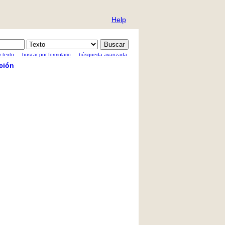
Help
 texto
buscar por formulario
búsqueda avanzada
ción