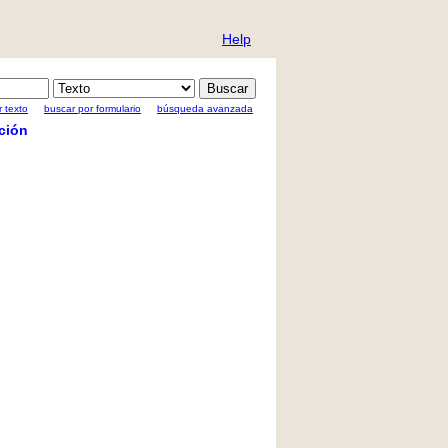
Help
 texto
buscar por formulario
búsqueda avanzada
ción