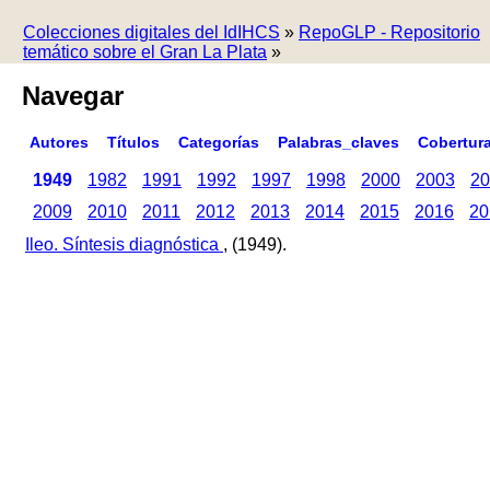
Colecciones digitales del IdIHCS
»
RepoGLP - Repositorio
temático sobre el Gran La Plata
»
Navegar
Autores
Títulos
Categorías
Palabras_claves
Cobertur
1949
1982
1991
1992
1997
1998
2000
2003
20
2009
2010
2011
2012
2013
2014
2015
2016
20
Ileo. Síntesis diagnóstica
, (1949).