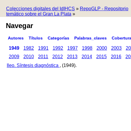
Colecciones digitales del IdIHCS
»
RepoGLP - Repositorio
temático sobre el Gran La Plata
»
Navegar
Autores
Títulos
Categorías
Palabras_claves
Cobertur
1949
1982
1991
1992
1997
1998
2000
2003
20
2009
2010
2011
2012
2013
2014
2015
2016
20
Ileo. Síntesis diagnóstica
, (1949).