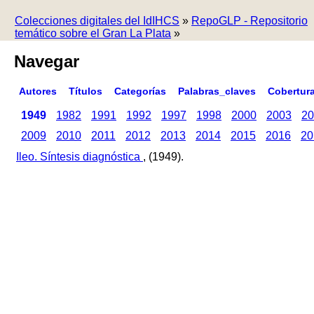
Colecciones digitales del IdIHCS
»
RepoGLP - Repositorio
temático sobre el Gran La Plata
»
Navegar
Autores
Títulos
Categorías
Palabras_claves
Cobertur
1949
1982
1991
1992
1997
1998
2000
2003
20
2009
2010
2011
2012
2013
2014
2015
2016
20
Ileo. Síntesis diagnóstica
, (1949).