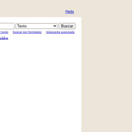
Help
 texto
buscar por formulario
búsqueda avanzada
ción