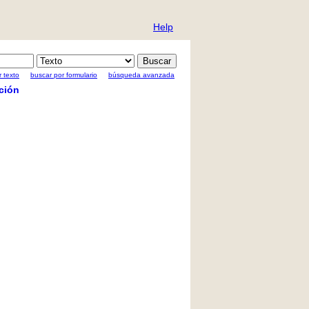
Help
 texto
buscar por formulario
búsqueda avanzada
ción