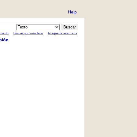
Help
 texto
buscar por formulario
búsqueda avanzada
ción