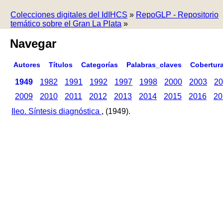
Colecciones digitales del IdIHCS
»
RepoGLP - Repositorio
temático sobre el Gran La Plata
»
Navegar
Autores
Títulos
Categorías
Palabras_claves
Cobertur
1949
1982
1991
1992
1997
1998
2000
2003
20
2009
2010
2011
2012
2013
2014
2015
2016
20
Ileo. Síntesis diagnóstica
, (1949).