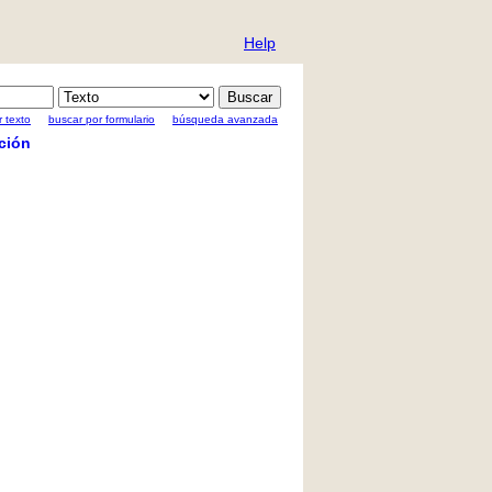
Help
 texto
buscar por formulario
búsqueda avanzada
ción