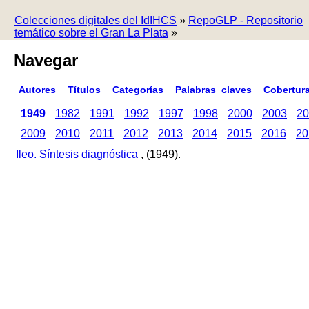
Colecciones digitales del IdIHCS
»
RepoGLP - Repositorio
temático sobre el Gran La Plata
»
Navegar
Autores
Títulos
Categorías
Palabras_claves
Cobertur
1949
1982
1991
1992
1997
1998
2000
2003
20
2009
2010
2011
2012
2013
2014
2015
2016
20
Ileo. Síntesis diagnóstica
, (1949).