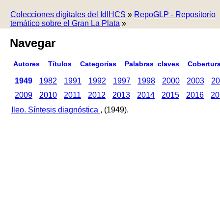
Colecciones digitales del IdIHCS
»
RepoGLP - Repositorio
temático sobre el Gran La Plata
»
Navegar
Autores
Títulos
Categorías
Palabras_claves
Cobertur
1949
1982
1991
1992
1997
1998
2000
2003
20
2009
2010
2011
2012
2013
2014
2015
2016
20
Ileo. Síntesis diagnóstica
, (1949).