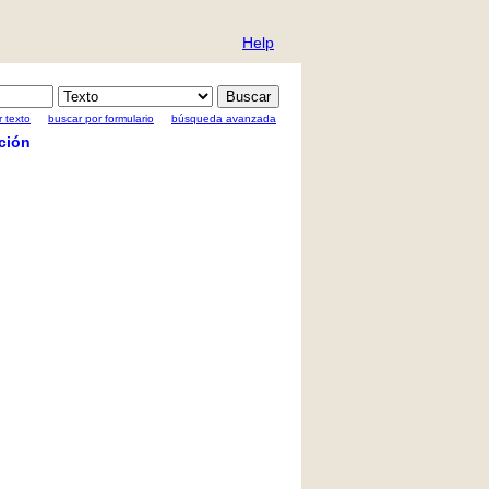
Help
 texto
buscar por formulario
búsqueda avanzada
ción