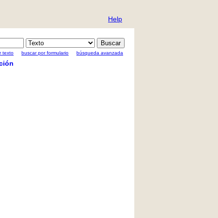
Help
 texto
buscar por formulario
búsqueda avanzada
ción