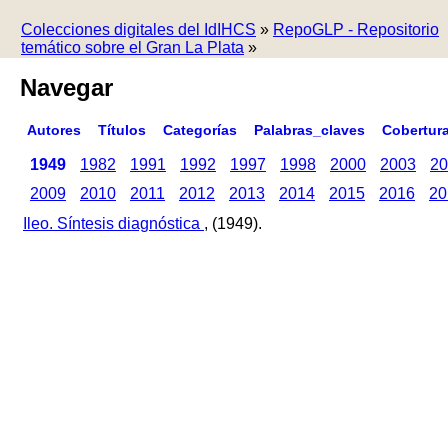
Colecciones digitales del IdIHCS
»
RepoGLP - Repositorio
temático sobre el Gran La Plata
»
Navegar
Autores
Títulos
Categorías
Palabras_claves
Cobertur
1949
1982
1991
1992
1997
1998
2000
2003
20
2009
2010
2011
2012
2013
2014
2015
2016
20
Ileo. Síntesis diagnóstica
, (1949).