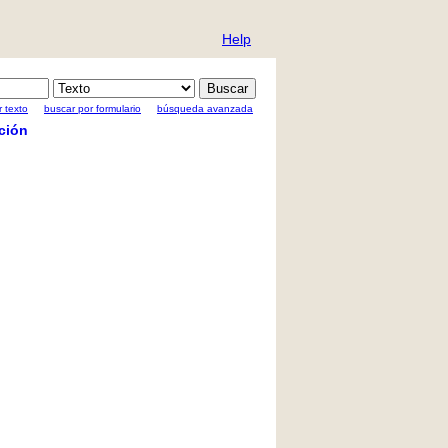
Help
 texto
buscar por formulario
búsqueda avanzada
ción