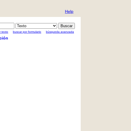
Help
 texto
buscar por formulario
búsqueda avanzada
ción